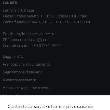
CONTATTI
Comune di Cafasse
Piazza Vittorio Veneto, 1 10070 Cafasse (TO) - Italy
Codice fiscale / P. IVA: 83002410013 / 02348660016
Email:
info@comune.cafasse.to.it
PEC:
comune.cafasse@pec.it
Centralino unico: +39 0123417002
Leggi le FAQ
Prenotazione appuntamento
Segnalazione disservizio
Richiesta assistenza
Amministrazione trasparente
Informativa privacy
Cookie Policy
Questo sito utilizza cookie tecnici e, previo consenso,