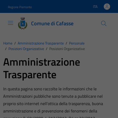
Vai ai contenuti
Vai al footer
ITA
Regione Piemonte
Lingua attiva:
Comune di Cafasse
Home
/
Amministrazione Trasparente
/
Personale
/
Posizioni Organizzative
/
Posizioni Organizzative
Amministrazione
Trasparente
In questa pagina sono raccolte le informazioni che le
Amministrazioni pubbliche sono tenute a pubblicare nel
proprio sito internet nell’ottica della trasparenza, buona
amministrazione e di prevenzione dei fenomeni della