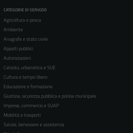
CATEGORIE DI SERVIZIO
Agricoltura e pesca
Ambiente
Anagrafe e stato civile
Appalti pubblici
Tecnici
Autorizzazioni
Questi cookie
sono necessari
Catasto, urbanistica e SUE
per il
Cultura e tempo libero
funzionamento
Educazione e formazione
del sito e non
possono
Giustizia, sicurezza pubblica e polizia municipale
essere
Imprese, commercio e SUAP
disabilitati.
Mobilità e trasporti
Questi cookie
non raccolgono
Salute, benessere e assistenza
informazioni