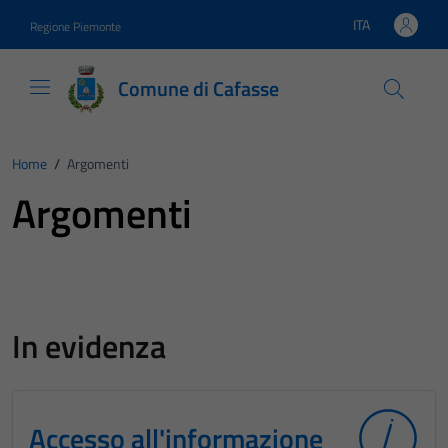
Vai ai contenuti
Vai al footer
ITA
Regione Piemonte
Lingua attiva:
Comune di Cafasse
Home
/
Argomenti
Argomenti
In evidenza
Accesso all'informazione