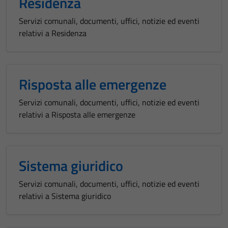
Residenza
Servizi comunali, documenti, uffici, notizie ed eventi
relativi a Residenza
Risposta alle emergenze
Servizi comunali, documenti, uffici, notizie ed eventi
Tecnici
relativi a Risposta alle emergenze
Questi cookie
sono necessari
per il
funzionamento
Sistema giuridico
del sito e non
possono
Servizi comunali, documenti, uffici, notizie ed eventi
essere
relativi a Sistema giuridico
disabilitati.
Questi cookie
non raccolgono