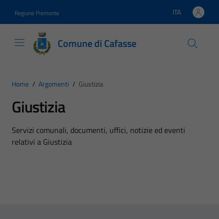
Vai ai contenuti
Vai al footer
ITA
Regione Piemonte
Lingua attiva:
Comune di Cafasse
Home
/
Argomenti
/
Giustizia
Giustizia
Dettagli dell'argomento
Servizi comunali, documenti, uffici, notizie ed eventi
relativi a Giustizia