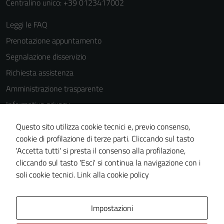
Centralino unico: +39 0123417002
Leggi le FAQ
Prenotazione appuntamento
Tecnici
Questi cookie
Segnalazione disservizio
sono necessari
Richiesta assistenza
per il
Amministrazione trasparente
funzionamento
del sito e non
Informativa privacy
possono
Cookie Policy
essere
Questo sito utilizza cookie tecnici e, previo consenso,
Note legali
disabilitati.
cookie di profilazione di terze parti. Cliccando sul tasto
Questi cookie
'Accetta tutti' si presta il consenso alla profilazione,
Dichiarazione di accessibilità
non raccolgono
cliccando sul tasto 'Esci' si continua la navigazione con i
Piano di miglioramento del sito
informazioni
soli cookie tecnici.
Link alla cookie policy
personali.
Area Privata
Impostazioni