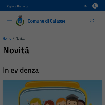
Vai ai contenuti
Vai al footer
ITA
Regione Piemonte
Lingua attiva:
Comune di Cafasse
Home
/
Novità
Novità
In evidenza