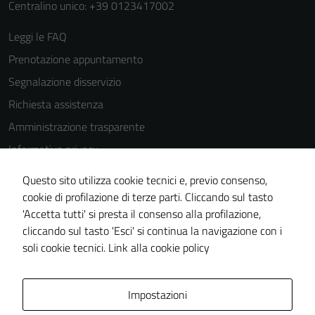
Centralino unico: +39 0123417002
Leggi le FAQ
Prenotazione appuntamento
Segnalazione disservizio
Richiesta assistenza
Amministrazione trasparente
Informativa privacy
Cookie Policy
Questo sito utilizza cookie tecnici e, previo consenso,
Note legali
cookie di profilazione di terze parti. Cliccando sul tasto
'Accetta tutti' si presta il consenso alla profilazione,
Dichiarazione di accessibilità
cliccando sul tasto 'Esci' si continua la navigazione con i
Piano di miglioramento del sito
soli cookie tecnici.
Link alla cookie policy
Area Privata
Impostazioni