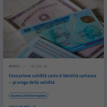
AVVISI
16 LUG 26
Tecnici
Cessazione validità carta d’identità cartacea
Questi cookie
– proroga della validità
sono necessari
per il
Accesso all'informazione
funzionamento
del sito e non
LEGGI DI PIÙ