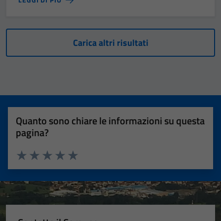
possono
essere
disabilitati.
Questi cookie
Carica altri risultati
non raccolgono
informazioni
personali.
Quanto sono chiare le informazioni su questa
pagina?
Valuta 1 stelle su 5
Valuta 2 stelle su 5
Valuta 3 stelle su 5
Valuta 4 stelle su 5
Valuta 5 stelle su 5