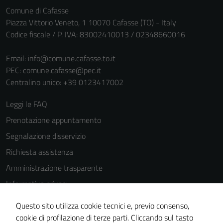
Comune di Cafasse
Piazza Vittorio Veneto, 1 10070 Cafasse (TO) - Italy
Codice fiscale / P. IVA: 83002410013 / 02348660016
Email:
info@comune.cafasse.to.it
PEC:
comune.cafasse@pec.it
Centralino unico: +39 0123417002
Leggi le FAQ
Prenotazione appuntamento
Segnalazione disservizio
Richiesta assistenza
Amministrazione trasparente
Informativa privacy
Cookie Policy
Questo sito utilizza cookie tecnici e, previo consenso,
Note legali
cookie di profilazione di terze parti. Cliccando sul tasto