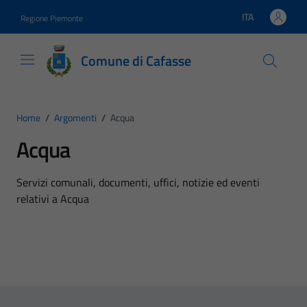
Vai ai contenuti
Vai al footer
ITA
Regione Piemonte
Lingua attiva:
Comune di Cafasse
Home
/
Argomenti
/
Acqua
Acqua
Dettagli dell'argomento
Servizi comunali, documenti, uffici, notizie ed eventi
relativi a Acqua