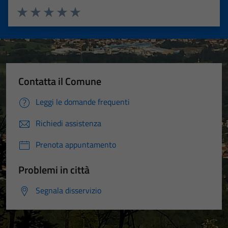
Valuta 1 stelle su 5
Valuta 2 stelle su 5
Valuta 3 stelle su 5
Valuta 4 stelle su 5
Valuta 5 stelle su 5
Contatta il Comune
Leggi le domande frequenti
Richiedi assistenza
Prenota appuntamento
Problemi in città
Segnala disservizio
Tecnici
Questi cookie
sono necessari