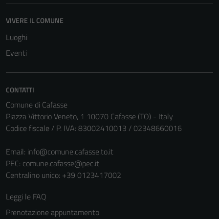
VIVERE IL COMUNE
Luoghi
Eventi
CONTATTI
Comune di Cafasse
Piazza Vittorio Veneto, 1 10070 Cafasse (TO) - Italy
Tecnici
Codice fiscale / P. IVA: 83002410013 / 02348660016
Questi cookie
sono necessari
Email:
info@comune.cafasse.to.it
per il
PEC:
comune.cafasse@pec.it
funzionamento
Centralino unico: +39 0123417002
del sito e non
Leggi le FAQ
possono
essere
Prenotazione appuntamento