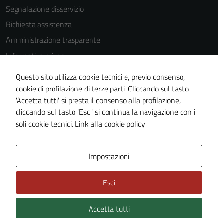
disabilitati.
Segnalazione disservizio
Questi cookie
Richiesta assistenza
non raccolgono
informazioni
Amministrazione trasparente
personali.
Informativa privacy
Cookie Policy
Questo sito utilizza cookie tecnici e, previo consenso,
Note legali
cookie di profilazione di terze parti. Cliccando sul tasto
'Accetta tutti' si presta il consenso alla profilazione,
Dichiarazione di accessibilità
cliccando sul tasto 'Esci' si continua la navigazione con i
Piano di miglioramento del sito
soli cookie tecnici.
Link alla cookie policy
Area Privata
Impostazioni
Esci
Accetta tutti
Credits: ©
Technical Design s.r.l.