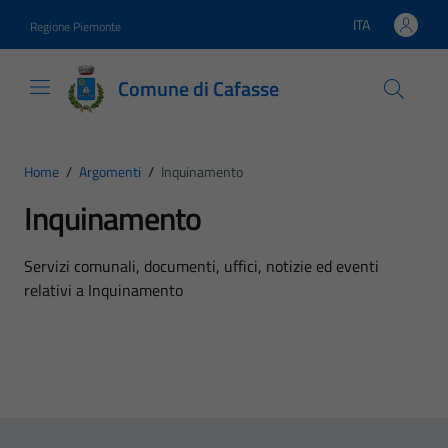
Vai ai contenuti
Vai al footer
ITA
Regione Piemonte
Lingua attiva:
Comune di Cafasse
Home
/
Argomenti
/
Inquinamento
Inquinamento
Dettagli dell'argomento
Servizi comunali, documenti, uffici, notizie ed eventi
relativi a Inquinamento