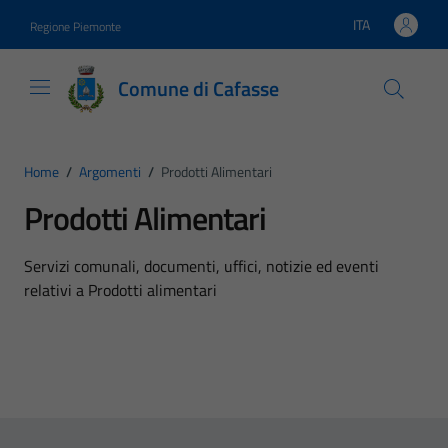
Vai ai contenuti
Vai al footer
ITA
Regione Piemonte
Lingua attiva:
Comune di Cafasse
Home
/
Argomenti
/
Prodotti Alimentari
Prodotti Alimentari
Dettagli dell'argomento
Servizi comunali, documenti, uffici, notizie ed eventi
relativi a Prodotti alimentari