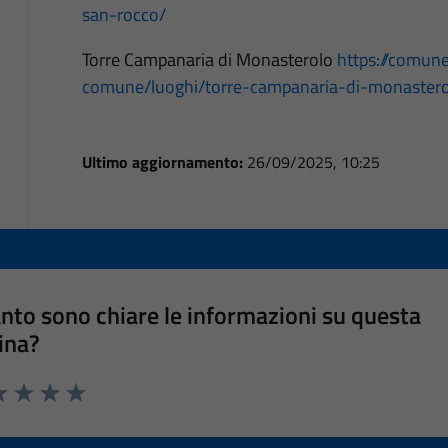
san-rocco/
Torre Campanaria di Monasterolo
https://comune.
comune/luoghi/torre-campanaria-di-monastero
Ultimo aggiornamento:
26/09/2025, 10:25
nto sono chiare le informazioni su questa
ina?
a 1 stelle su 5
luta 2 stelle su 5
Valuta 3 stelle su 5
Valuta 4 stelle su 5
Valuta 5 stelle su 5