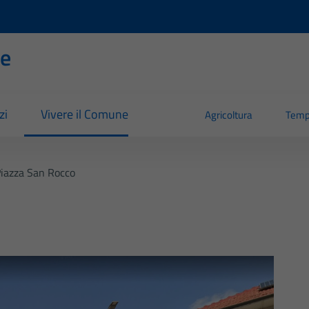
se
zi
Vivere il Comune
Agricoltura
Temp
iazza San Rocco