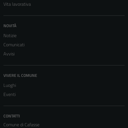
Vita lavorativa
NOVITÀ
Notizie
Tecnici
Comunicati
Questi cookie
Avvisi
sono necessari
per il
funzionamento
VIVERE IL COMUNE
del sito e non
possono
Luoghi
essere
Eventi
disabilitati.
Questi cookie
non raccolgono
CONTATTI
informazioni
Comune di Cafasse
personali.