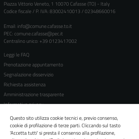
Piazza Vittorio Veneto, 1 10070 Cafasse (TO) - Italy
Codice fiscale / P. IVA: 83002410013 / 02348660016
Email:
info@comune.cafasse.to.it
PEC:
comune.cafasse@pec.it
Centralino unico: +39 0123417002
Leggi le FAQ
Prenotazione appuntamento
Segnalazione disservizio
Richiesta assistenza
Amministrazione trasparente
Informativa privacy
Cookie Policy
Questo sito utilizza cookie tecnici e, previo consenso,
Note legali
cookie di profilazione di terze parti. Cliccando sul tasto
'Accetta tutti' si presta il consenso alla profilazione,
Dichiarazione di accessibilità