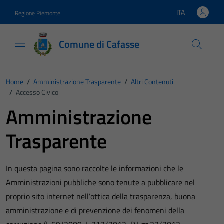
Vai ai contenuti
Vai al footer
ITA
Regione Piemonte
Lingua attiva:
Comune di Cafasse
Home
/
Amministrazione Trasparente
/
Altri Contenuti
/
Accesso Civico
Amministrazione
Trasparente
In questa pagina sono raccolte le informazioni che le
Amministrazioni pubbliche sono tenute a pubblicare nel
proprio sito internet nell’ottica della trasparenza, buona
amministrazione e di prevenzione dei fenomeni della