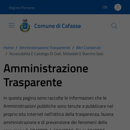
Vai ai contenuti
Vai al footer
ITA
Regione Piemonte
Lingua attiva:
Comune di Cafasse
Home
/
Amministrazione Trasparente
/
Altri Contenuti
/
Accessibilità E Catalogo Di Dati, Metadati E Banche Dati
Amministrazione
Trasparente
In questa pagina sono raccolte le informazioni che le
Amministrazioni pubbliche sono tenute a pubblicare nel
proprio sito internet nell’ottica della trasparenza, buona
amministrazione e di prevenzione dei fenomeni della