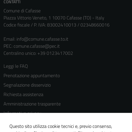
CONTATTI
personali.
Comune di Cafasse
Piazza Vittorio Veneto, 1 10070 Cafasse (TO) - Italy
Codice fiscale / P. IVA: 83002410013 / 02348660016
Email:
info@comune.cafasse.to.it
PEC:
comune.cafasse@pec.it
Centralino unico: +39 0123417002
Leggi le FAQ
Prenotazione appuntamento
Segnalazione disservizio
Richiesta assistenza
Amministrazione trasparente
Informativa privacy
Cookie Policy
Questo sito utilizza cookie tecnici e, previo consenso,