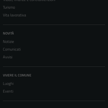
Turismo
Vita lavorativa
NOVITÀ
Tecnici
Notizie
Questi cookie
Comunicati
sono necessari
Avvisi
per il
funzionamento
del sito e non
VIVERE IL COMUNE
possono
essere
Luoghi
disabilitati.
Eventi
Questi cookie
non raccolgono
informazioni