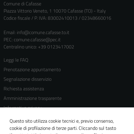
Comune di Cafasse
Piazza Vittorio Veneto, 1 10070 Cafasse (TO) - Italy
Codice fiscale / P. IVA: 83002410013 / 02348660016
Email:
info@comune.cafasse.to.it
PEC:
comune.cafasse@pec.it
Centralino unico: +39 0123417002
Leggi le FAQ
Prenotazione appuntamento
Segnalazione disservizio
Richiesta assistenza
Amministrazione trasparente
Informativa privacy
Cookie Policy
Questo sito utilizza cookie tecnici e, previo consenso,
Note legali
cookie di profilazione di terze parti. Cliccando sul tasto