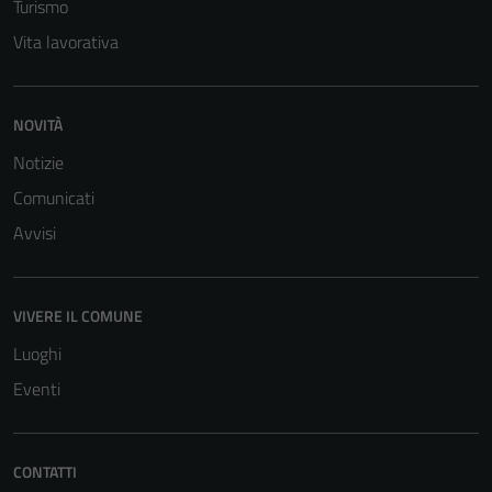
Turismo
Vita lavorativa
NOVITÀ
Notizie
Tecnici
Comunicati
Questi cookie
sono necessari
Avvisi
per il
funzionamento
del sito e non
VIVERE IL COMUNE
possono
Luoghi
essere
disabilitati.
Eventi
Questi cookie
non raccolgono
informazioni
CONTATTI
personali.