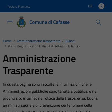
Vai ai contenuti
Vai al footer
ITA
Regione Piemonte
Lingua attiva:
Comune di Cafasse
Home
/
Amministrazione Trasparente
/
Bilanci
/
Piano Degli Indicatori E Risultati Attesi Di Bilancio
Amministrazione
Trasparente
In questa pagina sono raccolte le informazioni che le
Amministrazioni pubbliche sono tenute a pubblicare nel
proprio sito internet nell’ottica della trasparenza, buona
amministrazione e di prevenzione dei fenomeni della