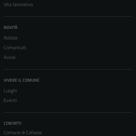
Vita lavorativa
NOVITÀ
Notizie
Tecnici
Comunicati
Questi cookie
Avvisi
sono necessari
per il
funzionamento
VIVERE IL COMUNE
del sito e non
possono
Luoghi
essere
Eventi
disabilitati.
Questi cookie
non raccolgono
CONTATTI
informazioni
Comune di Cafasse
personali.