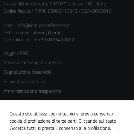
Piazza Vittorio Veneto, 1 10070 Cafasse (TO) - Italy
Codice fiscale / P. IVA: 83002410013 / 02348660016
Email:
info@comune.cafasse.to.it
PEC:
comune.cafasse@pec.it
Centralino unico: +39 0123417002
Leggi le FAQ
Prenotazione appuntamento
Segnalazione disservizio
Richiesta assistenza
Amministrazione trasparente
Informativa privacy
Cookie Policy
Questo sito utilizza cookie tecnici e, previo consenso,
Note legali
cookie di profilazione di terze parti. Cliccando sul tasto
'Accetta tutti' si presta il consenso alla profilazione,
Dichiarazione di accessibilità