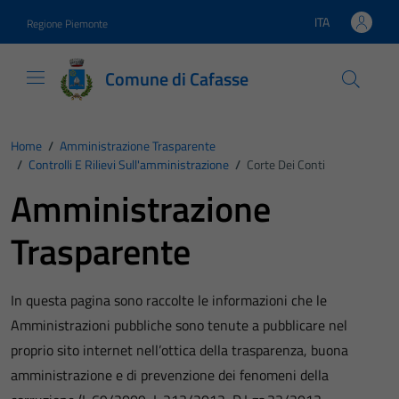
Vai ai contenuti
Vai al footer
ITA
Regione Piemonte
Lingua attiva:
Comune di Cafasse
Home
/
Amministrazione Trasparente
/
Controlli E Rilievi Sull'amministrazione
/
Corte Dei Conti
Amministrazione
Trasparente
In questa pagina sono raccolte le informazioni che le
Amministrazioni pubbliche sono tenute a pubblicare nel
proprio sito internet nell’ottica della trasparenza, buona
amministrazione e di prevenzione dei fenomeni della