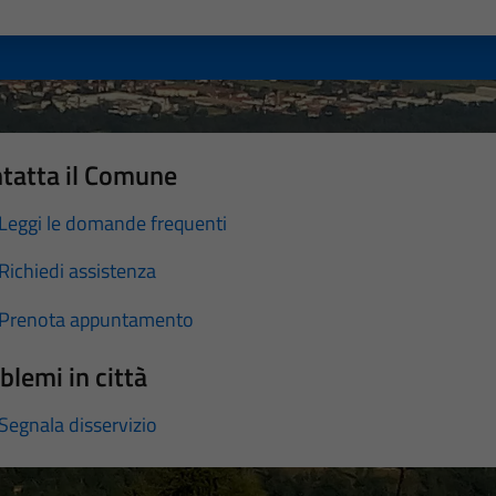
a 1 stelle su 5
luta 2 stelle su 5
Valuta 3 stelle su 5
Valuta 4 stelle su 5
Valuta 5 stelle su 5
tatta il Comune
Leggi le domande frequenti
Richiedi assistenza
Prenota appuntamento
blemi in città
Segnala disservizio