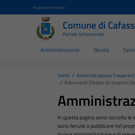
Vai ai contenuti
Vai al footer
Regione Piemonte
Comune di Cafas
Portale Istituzionale
Amministrazione
Novità
Servi
Home
/
Amministrazione Trasparent
/
Riferimenti (Titolari Di Incarichi Di
Amministraz
In questa pagina sono raccolte le
sono tenute a pubblicare nel propri
buona amministrazione e di preve