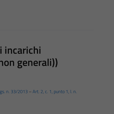
i incarichi
 non generali))
d.lgs. n. 33/2013
–
Art. 2, c. 1, punto 1, l. n.