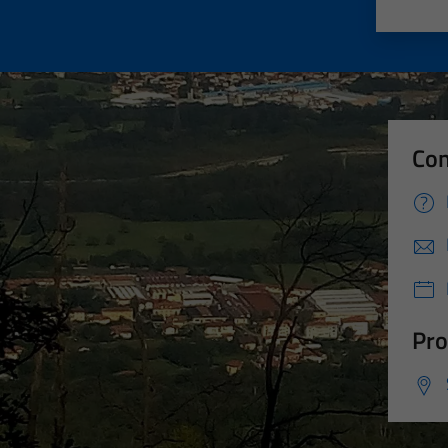
Valut
Va
Con
Pro