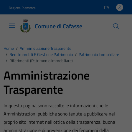
Vai ai contenuti
Vai al footer
ITA
Regione Piemonte
Lingua attiva:
Comune di Cafasse
Home
/
Amministrazione Trasparente
/
Beni Immobili E Gestione Patrimonio
/
Patrimonio Immobiliare
/
Riferimenti (Patrimonio Immobiliare)
Amministrazione
Trasparente
In questa pagina sono raccolte le informazioni che le
Amministrazioni pubbliche sono tenute a pubblicare nel
proprio sito internet nell’ottica della trasparenza, buona
amministrazione e di prevenzione dei fenomeni della