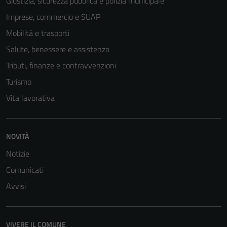
Giustizia, sicurezza pubblica e polizia municipale
Tecnici
Imprese, commercio e SUAP
Questi cookie
sono necessari
Mobilità e trasporti
per il
Salute, benessere e assistenza
funzionamento
Tributi, finanze e contravvenzioni
del sito e non
possono
Turismo
essere
Vita lavorativa
disabilitati.
Questi cookie
non raccolgono
NOVITÀ
informazioni
personali.
Notizie
Comunicati
Avvisi
VIVERE IL COMUNE