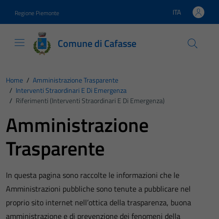
Vai ai contenuti
Vai al footer
ITA
Regione Piemonte
Lingua attiva:
Comune di Cafasse
Home
/
Amministrazione Trasparente
/
Interventi Straordinari E Di Emergenza
/
Riferimenti (Interventi Straordinari E Di Emergenza)
Amministrazione
Trasparente
In questa pagina sono raccolte le informazioni che le
Amministrazioni pubbliche sono tenute a pubblicare nel
proprio sito internet nell’ottica della trasparenza, buona
amministrazione e di prevenzione dei fenomeni della