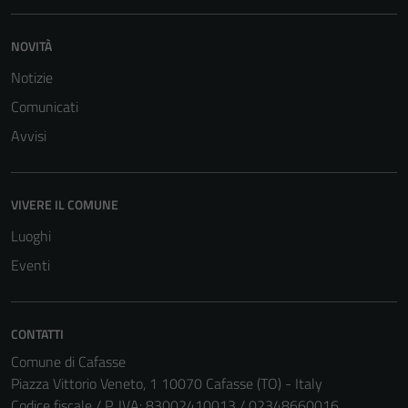
del sito e non
possono
NOVITÀ
essere
Notizie
disabilitati.
Comunicati
Questi cookie
non raccolgono
Avvisi
informazioni
personali.
VIVERE IL COMUNE
Luoghi
Eventi
CONTATTI
Comune di Cafasse
Piazza Vittorio Veneto, 1 10070 Cafasse (TO) - Italy
Codice fiscale / P. IVA: 83002410013 / 02348660016