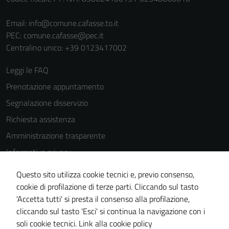
Email:
info@comune.cafasse.to.it
PEC:
comune.cafasse@pec.it
Centralino unico: +39 0123417002
Leggi le FAQ
Prenotazione appuntamento
Segnalazione disservizio
Richiesta assistenza
Amministrazione trasparente
Informativa privacy
Cookie Policy
Questo sito utilizza cookie tecnici e, previo consenso,
Note legali
cookie di profilazione di terze parti. Cliccando sul tasto
'Accetta tutti' si presta il consenso alla profilazione,
Dichiarazione di accessibilità
cliccando sul tasto 'Esci' si continua la navigazione con i
Piano di miglioramento del sito
soli cookie tecnici.
Link alla cookie policy