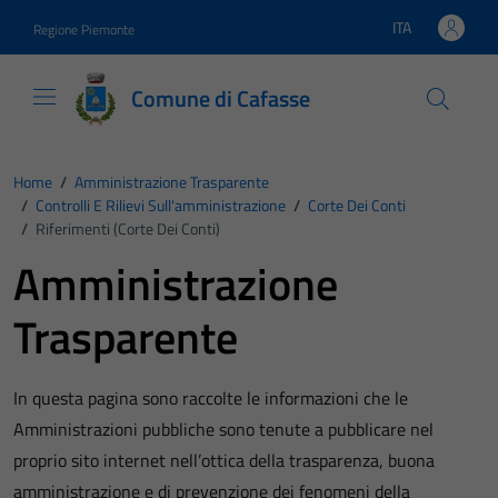
Vai ai contenuti
Vai al footer
ITA
Regione Piemonte
Lingua attiva:
Comune di Cafasse
Home
/
Amministrazione Trasparente
/
Controlli E Rilievi Sull'amministrazione
/
Corte Dei Conti
/
Riferimenti (Corte Dei Conti)
Amministrazione
Trasparente
In questa pagina sono raccolte le informazioni che le
Amministrazioni pubbliche sono tenute a pubblicare nel
proprio sito internet nell’ottica della trasparenza, buona
amministrazione e di prevenzione dei fenomeni della