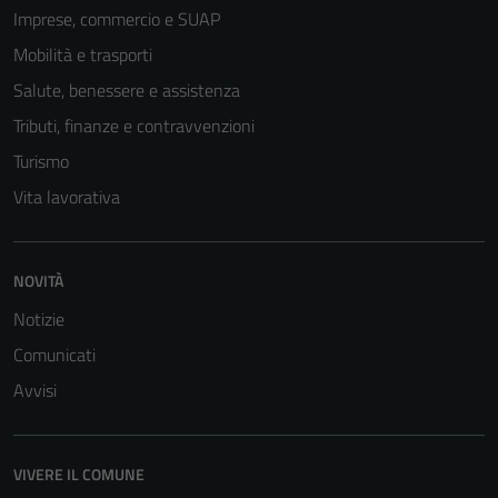
Tecnici
Imprese, commercio e SUAP
Questi cookie
Mobilità e trasporti
sono necessari
per il
Salute, benessere e assistenza
funzionamento
Tributi, finanze e contravvenzioni
del sito e non
Turismo
possono
essere
Vita lavorativa
disabilitati.
Questi cookie
non raccolgono
NOVITÀ
informazioni
Notizie
personali.
Comunicati
Avvisi
VIVERE IL COMUNE