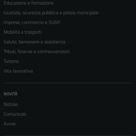
Educazione e formazione
Tecnici
Giustizia, sicurezza pubblica e polizia municipale
Questi cookie
Imprese, commercio e SUAP
sono necessari
Mobilità e trasporti
per il
funzionamento
Salute, benessere e assistenza
del sito e non
Tributi, finanze e contravvenzioni
possono
Turismo
essere
disabilitati.
Vita lavorativa
Questi cookie
non raccolgono
informazioni
NOVITÀ
personali.
Notizie
Comunicati
Avvisi