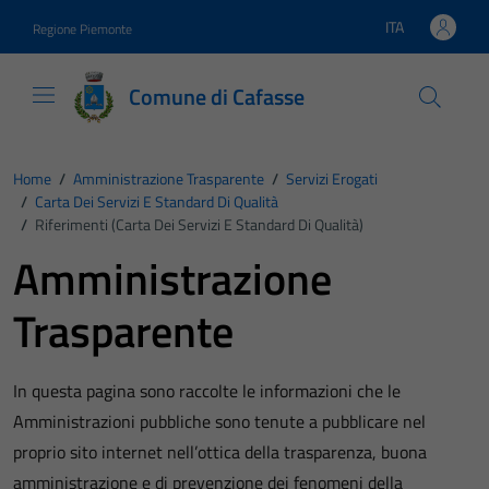
Vai ai contenuti
Vai al footer
ITA
Regione Piemonte
Lingua attiva:
Comune di Cafasse
Home
/
Amministrazione Trasparente
/
Servizi Erogati
/
Carta Dei Servizi E Standard Di Qualità
/
Riferimenti (Carta Dei Servizi E Standard Di Qualità)
Amministrazione
Trasparente
In questa pagina sono raccolte le informazioni che le
Amministrazioni pubbliche sono tenute a pubblicare nel
proprio sito internet nell’ottica della trasparenza, buona
amministrazione e di prevenzione dei fenomeni della