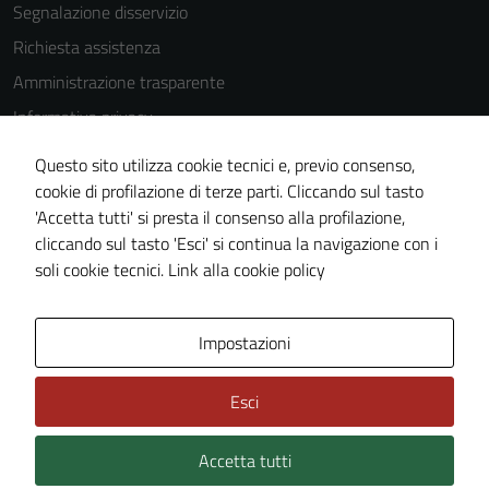
Segnalazione disservizio
Richiesta assistenza
Amministrazione trasparente
Informativa privacy
Cookie Policy
Questo sito utilizza cookie tecnici e, previo consenso,
Note legali
cookie di profilazione di terze parti. Cliccando sul tasto
'Accetta tutti' si presta il consenso alla profilazione,
Dichiarazione di accessibilità
cliccando sul tasto 'Esci' si continua la navigazione con i
Piano di miglioramento del sito
soli cookie tecnici.
Link alla cookie policy
Area Privata
Impostazioni
Esci
Accetta tutti
Credits: ©
Technical Design s.r.l.