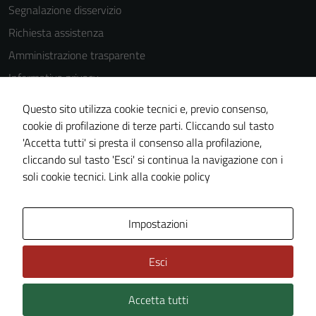
Segnalazione disservizio
Richiesta assistenza
Amministrazione trasparente
Informativa privacy
Cookie Policy
Questo sito utilizza cookie tecnici e, previo consenso,
Note legali
cookie di profilazione di terze parti. Cliccando sul tasto
'Accetta tutti' si presta il consenso alla profilazione,
Dichiarazione di accessibilità
cliccando sul tasto 'Esci' si continua la navigazione con i
Piano di miglioramento del sito
soli cookie tecnici.
Link alla cookie policy
Area Privata
Impostazioni
Esci
Accetta tutti
Credits: ©
Technical Design s.r.l.