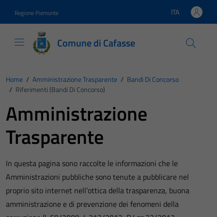
Vai ai contenuti
Vai al footer
ITA
Regione Piemonte
Lingua attiva:
Comune di Cafasse
Home
/
Amministrazione Trasparente
/
Bandi Di Concorso
/
Riferimenti (Bandi Di Concorso)
Amministrazione
Trasparente
In questa pagina sono raccolte le informazioni che le
Amministrazioni pubbliche sono tenute a pubblicare nel
proprio sito internet nell’ottica della trasparenza, buona
amministrazione e di prevenzione dei fenomeni della