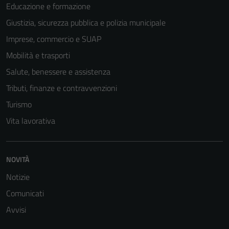
Educazione e formazione
Tecnici
Giustizia, sicurezza pubblica e polizia municipale
Questi cookie
Imprese, commercio e SUAP
sono necessari
per il
Mobilità e trasporti
funzionamento
Salute, benessere e assistenza
del sito e non
Tributi, finanze e contravvenzioni
possono
essere
Turismo
disabilitati.
Vita lavorativa
Questi cookie
non raccolgono
informazioni
NOVITÀ
personali.
Notizie
Comunicati
Avvisi