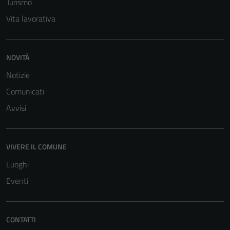
Turismo
per il
funzionamento
Vita lavorativa
del sito e non
possono
essere
NOVITÀ
disabilitati.
Notizie
Questi cookie
non raccolgono
Comunicati
informazioni
Avvisi
personali.
VIVERE IL COMUNE
Luoghi
Eventi
CONTATTI