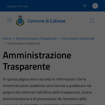
Vai ai contenuti
Vai al footer
ITA
Regione Piemonte
Lingua attiva:
Comune di Cafasse
Home
/
Amministrazione Trasparente
/
Informazioni Ambientali
/
Informazioni Ambientali
Amministrazione
Trasparente
In questa pagina sono raccolte le informazioni che le
Amministrazioni pubbliche sono tenute a pubblicare nel
proprio sito internet nell’ottica della trasparenza, buona
amministrazione e di prevenzione dei fenomeni della