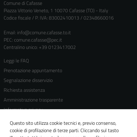
Comune di Cafasse
Piazza Vittorio Veneto, 1 10070 Cafasse (TO) - Italy
Codice fiscale / P. IVA: 83002410013 / 02348660016
Email:
info@comune.cafasse.to.it
PEC:
comune.cafasse@pec.it
Centralino unico: +39 0123417002
Leggi le FAQ
Prenotazione appuntamento
Segnalazione disservizio
Richiesta assistenza
Amministrazione trasparente
Informativa privacy
Cookie Policy
Questo sito utilizza cookie tecnici e, previo consenso,
Note legali
cookie di profilazione di terze parti. Cliccando sul tasto