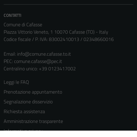
informazioni
personali.
CONTATTI
Comune di Cafasse
Piazza Vittorio Veneto, 1 10070 Cafasse (TO) - Italy
Codice fiscale / P. IVA: 83002410013 / 02348660016
Email:
info@comune.cafasse.to.it
PEC:
comune.cafasse@pec.it
Centralino unico: +39 0123417002
Leggi le FAQ
Prenotazione appuntamento
Segnalazione disservizio
Richiesta assistenza
Amministrazione trasparente
Informativa privacy