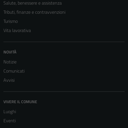
Salute, benessere e assistenza
Tributi, finanze e contravvenzioni
Turismo
Vita lavorativa
NOVITÀ
Tecnici
Notizie
Questi cookie
sono necessari
Comunicati
per il
Avvisi
funzionamento
del sito e non
possono
VIVERE IL COMUNE
essere
disabilitati.
Luoghi
Questi cookie
Eventi
non raccolgono