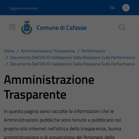
Vai ai contenuti
Vai al footer
ITA
Regione Piemonte
Lingua attiva:
Comune di Cafasse
Home
/
Amministrazione Trasparente
/
Performance
/
Documento Dell'OIV Di Validazione Della Relazione Sulla Performance
/
Documento Dell’OIV Di Validazione Della Relazione Sulla Performance
Amministrazione
Trasparente
In questa pagina sono raccolte le informazioni che le
Amministrazioni pubbliche sono tenute a pubblicare nel
proprio sito internet nell’ottica della trasparenza, buona
amministrazione e di prevenzione dei fenomeni della