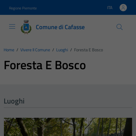
Vai ai contenuti
Vai al footer
ITA
Regione Piemonte
Lingua attiva:
Comune di Cafasse
Home
/
Vivere Il Comune
/
Luoghi
/
Foresta E Bosco
Foresta E Bosco
Luoghi