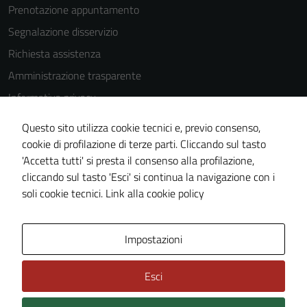
Prenotazione appuntamento
Segnalazione disservizio
Tecnici
Questi cookie
Richiesta assistenza
sono necessari
Amministrazione trasparente
per il
Informativa privacy
funzionamento
del sito e non
Cookie Policy
Questo sito utilizza cookie tecnici e, previo consenso,
possono
Note legali
cookie di profilazione di terze parti. Cliccando sul tasto
essere
'Accetta tutti' si presta il consenso alla profilazione,
Dichiarazione di accessibilità
disabilitati.
cliccando sul tasto 'Esci' si continua la navigazione con i
Questi cookie
Piano di miglioramento del sito
soli cookie tecnici.
Link alla cookie policy
non raccolgono
informazioni
personali.
Area Privata
Impostazioni
Esci