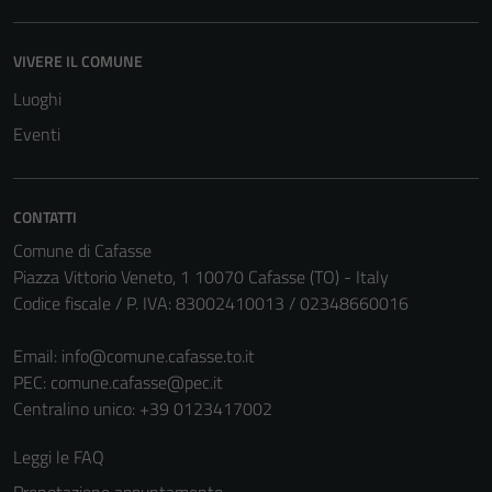
disabilitati.
Questi cookie
VIVERE IL COMUNE
non raccolgono
informazioni
Luoghi
personali.
Eventi
CONTATTI
Comune di Cafasse
Piazza Vittorio Veneto, 1 10070 Cafasse (TO) - Italy
Codice fiscale / P. IVA: 83002410013 / 02348660016
Email:
info@comune.cafasse.to.it
PEC:
comune.cafasse@pec.it
Centralino unico: +39 0123417002
Leggi le FAQ
Prenotazione appuntamento