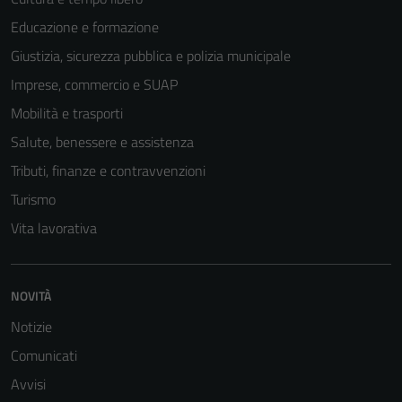
Educazione e formazione
Giustizia, sicurezza pubblica e polizia municipale
Imprese, commercio e SUAP
Mobilità e trasporti
Salute, benessere e assistenza
Tributi, finanze e contravvenzioni
Turismo
Vita lavorativa
Tecnici
Questi cookie
sono necessari
NOVITÀ
per il
Notizie
funzionamento
del sito e non
Comunicati
possono
Avvisi
essere