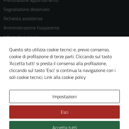
Segnalazione disservizio
Richiesta assistenza
Amministrazione trasparente
Informativa privacy
Cookie Policy
Questo sito utilizza cookie tecnici e, previo consenso,
Note legali
cookie di profilazione di terze parti. Cliccando sul tasto
'Accetta tutti' si presta il consenso alla profilazione,
Dichiarazione di accessibilità
cliccando sul tasto 'Esci' si continua la navigazione con i
Piano di miglioramento del sito
soli cookie tecnici.
Link alla cookie policy
Area Privata
Impostazioni
Esci
Accetta tutti
Credits: ©
Technical Design s.r.l.