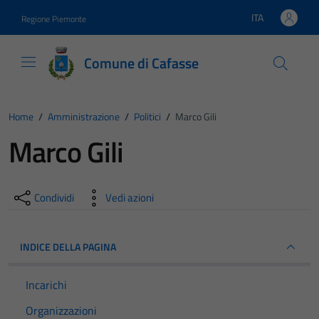
Vai ai contenuti
Vai al footer
ITA
Regione Piemonte
Lingua attiva:
Comune di Cafasse
Home
/
Amministrazione
/
Politici
/
Marco Gili
Marco Gili
Condividi
Vedi azioni
INDICE DELLA PAGINA
Incarichi
Organizzazioni