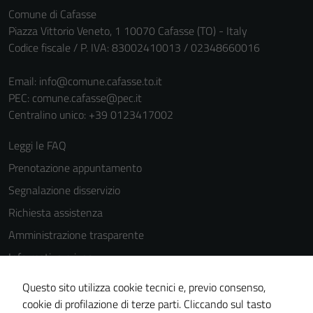
Comune di Cafasse
Piazza Vittorio Veneto, 1 10070 Cafasse (TO) - Italy
Codice fiscale / P. IVA: 83002410013 / 02348660016
Email:
info@comune.cafasse.to.it
PEC:
comune.cafasse@pec.it
Centralino unico: +39 0123417002
Leggi le FAQ
Prenotazione appuntamento
Segnalazione disservizio
Richiesta assistenza
Amministrazione trasparente
Informativa privacy
Cookie Policy
Questo sito utilizza cookie tecnici e, previo consenso,
Note legali
cookie di profilazione di terze parti. Cliccando sul tasto