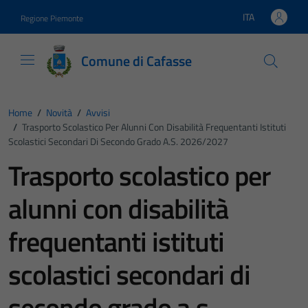
Vai ai contenuti
Vai al footer
ITA
Regione Piemonte
Lingua attiva:
Comune di Cafasse
Home
/
Novità
/
Avvisi
/
Trasporto Scolastico Per Alunni Con Disabilità Frequentanti Istituti
Scolastici Secondari Di Secondo Grado A.s. 2026/2027
Trasporto scolastico per
alunni con disabilità
frequentanti istituti
scolastici secondari di
secondo grado a.s.