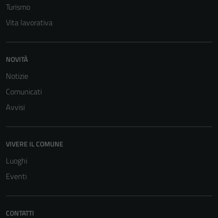
per il
Turismo
funzionamento
Vita lavorativa
del sito e non
possono
essere
NOVITÀ
disabilitati.
Notizie
Questi cookie
non raccolgono
Comunicati
informazioni
Avvisi
personali.
VIVERE IL COMUNE
Luoghi
Eventi
CONTATTI