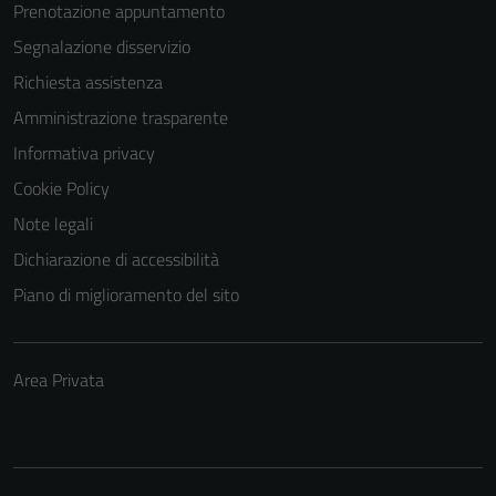
Prenotazione appuntamento
funzionamento
Segnalazione disservizio
del sito e non
possono
Richiesta assistenza
essere
Amministrazione trasparente
disabilitati.
Informativa privacy
Questi cookie
non raccolgono
Cookie Policy
informazioni
Note legali
personali.
Dichiarazione di accessibilità
Piano di miglioramento del sito
Area Privata