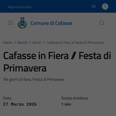
Vai ai contenuti
Vai al footer
ITA
Regione Piemonte
Lingua attiva:
Comune di Cafasse
Home
/
Novità
/
Avvisi
/
Cafasse In Fiera // Festa Di Primavera
Cafasse in Fiera // Festa di
Primavera
Tre giorni di fiera, Festa di Primavera
Data:
Tempo di lettura:
1 min
27 Marzo 2026