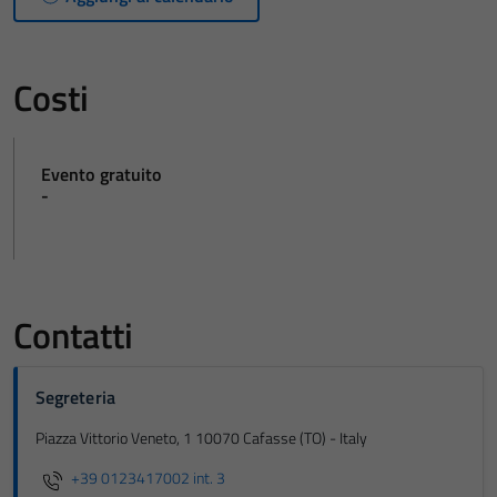
sono necessari
per il
funzionamento
Costi
del sito e non
possono
essere
Evento gratuito
disabilitati.
-
Questi cookie
non raccolgono
informazioni
personali.
Contatti
Segreteria
Piazza Vittorio Veneto, 1 10070 Cafasse (TO) - Italy
+39 0123417002 int. 3