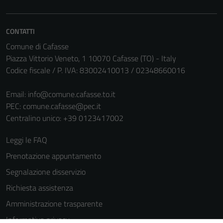
CONTATTI
Comune di Cafasse
Piazza Vittorio Veneto, 1 10070 Cafasse (TO) - Italy
Codice fiscale / P. IVA: 83002410013 / 02348660016
Email:
info@comune.cafasse.to.it
PEC:
comune.cafasse@pec.it
Centralino unico: +39 0123417002
Leggi le FAQ
Prenotazione appuntamento
Segnalazione disservizio
Richiesta assistenza
Amministrazione trasparente
Informativa privacy