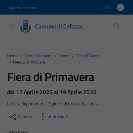
Vai ai contenuti
Vai al footer
ITA
Regione Piemonte
Lingua attiva:
Comune di Cafasse
Home
/
Vivere Il Comune
/
Eventi
/
Fiera O Salone
/
Fiera Di Primavera
Fiera di Primavera
dal 17 Aprile 2026 al 19 Aprile 2026
la fiera di primavera, 3 giorni di festa ed attività
Condividi
Vedi azioni
Argomenti