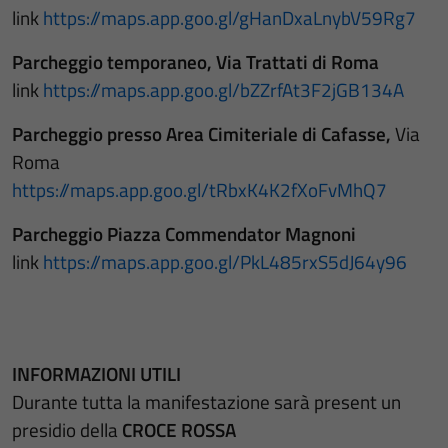
link
https://maps.app.goo.gl/gHanDxaLnybV59Rg7
Parcheggio temporaneo, Via Trattati di Roma
link
https://maps.app.goo.gl/bZZrfAt3F2jGB134A
Parcheggio presso Area Cimiteriale di Cafasse,
Via
Roma
https://maps.app.goo.gl/tRbxK4K2fXoFvMhQ7
Parcheggio Piazza Commendator Magnoni
link
https://maps.app.goo.gl/PkL485rxS5dJ64y96
INFORMAZIONI UTILI
Durante tutta la manifestazione sarà present un
presidio della
CROCE ROSSA