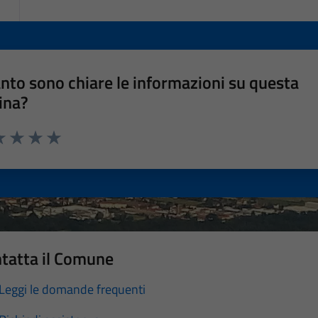
nto sono chiare le informazioni su questa
ina?
a 1 stelle su 5
luta 2 stelle su 5
Valuta 3 stelle su 5
Valuta 4 stelle su 5
Valuta 5 stelle su 5
tatta il Comune
Leggi le domande frequenti