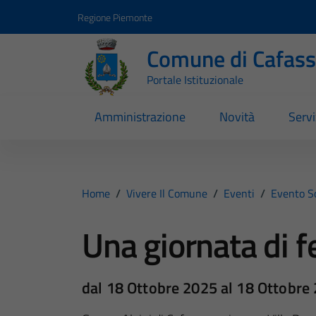
Vai ai contenuti
Vai al footer
Regione Piemonte
Comune di Cafas
Portale Istituzionale
Amministrazione
Novità
Servi
Home
/
Vivere Il Comune
/
Eventi
/
Evento S
Una giornata di f
dal 18 Ottobre 2025 al 18 Ottobre