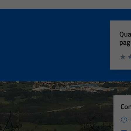
Qua
pag
Valut
Va
Con