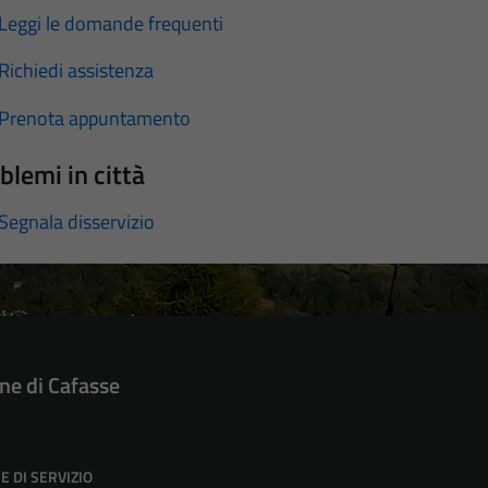
Leggi le domande frequenti
Richiedi assistenza
Prenota appuntamento
blemi in città
Segnala disservizio
e di Cafasse
E DI SERVIZIO