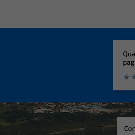
Qua
pag
Valut
Va
Con