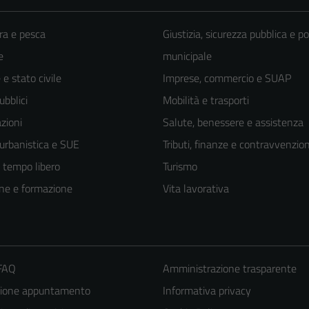
ra e pesca
Giustizia, sicurezza pubblica e po
e
municipale
e stato civile
Imprese, commercio e SUAP
ubblici
Mobilità e trasporti
zioni
Salute, benessere e assistenza
 urbanistica e SUE
Tributi, finanze e contravvenzion
e tempo libero
Turismo
ne e formazione
Vita lavorativa
Tecnici
 FAQ
Amministrazione trasparente
Questi cookie
zione appuntamento
Informativa privacy
sono necessari