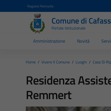
Vai ai contenuti
Vai al footer
Regione Piemonte
Comune di Cafas
Portale Istituzionale
Amministrazione
Novità
Servi
Home
/
Vivere Il Comune
/
Luoghi
/
Casa Di Ri
Residenza Assiste
Remmert