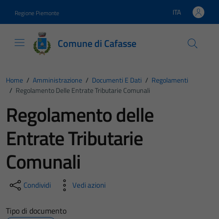
Vai ai contenuti
Vai al footer
ITA
Regione Piemonte
Lingua attiva:
Comune di Cafasse
Home
/
Amministrazione
/
Documenti E Dati
/
Regolamenti
/
Regolamento Delle Entrate Tributarie Comunali
Regolamento delle
Entrate Tributarie
Comunali
Condividi
Vedi azioni
Tipo di documento