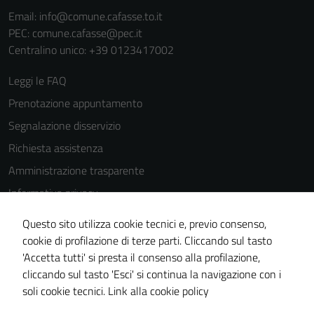
Email:
info@comune.cafasse.to.it
PEC:
comune.cafasse@pec.it
Centralino unico: +39 0123417002
Leggi le FAQ
Prenotazione appuntamento
Segnalazione disservizio
Richiesta assistenza
Amministrazione trasparente
Informativa privacy
Cookie Policy
Questo sito utilizza cookie tecnici e, previo consenso,
Note legali
cookie di profilazione di terze parti. Cliccando sul tasto
'Accetta tutti' si presta il consenso alla profilazione,
Dichiarazione di accessibilità
cliccando sul tasto 'Esci' si continua la navigazione con i
Piano di miglioramento del sito
soli cookie tecnici.
Link alla cookie policy