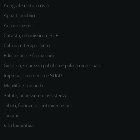
Anagrafe e stato civile
Appalti pubblici
Autorizzazioni
Catasto, urbanistica e SUE
Tecnici
Questi cookie
Cultura e tempo libero
sono necessari
Educazione e formazione
per il
Giustizia, sicurezza pubblica e polizia municipale
funzionamento
del sito e non
Imprese, commercio e SUAP
possono
Mobilità e trasporti
essere
Salute, benessere e assistenza
disabilitati.
Questi cookie
Tributi, finanze e contravvenzioni
non raccolgono
Turismo
informazioni
Vita lavorativa
personali.