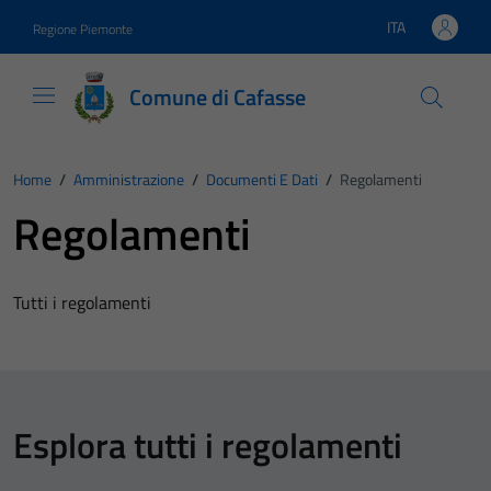
Vai ai contenuti
Vai al footer
ITA
Regione Piemonte
Lingua attiva:
Comune di Cafasse
Home
/
Amministrazione
/
Documenti E Dati
/
Regolamenti
Regolamenti
Tutti i regolamenti
Esplora tutti i regolamenti