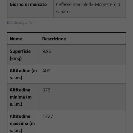
Giorno di mercato
Cafasse mercoledì- Monasterolo
sabato
Dati demografici
Nome
Descrizione
Superficie
9,98
(kmq)
Altitudine (m
409
s.l.m.)
Altitudine
375
minima (m
s.l.m.)
Altitudine
1227
massima (m
s.l.m.)