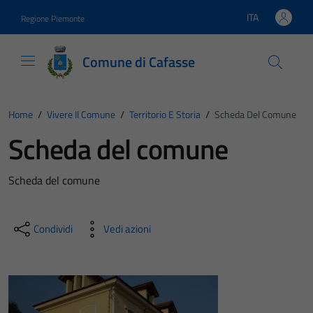
Vai ai contenuti
Vai al footer
ITA
Regione Piemonte
Lingua attiva:
Comune di Cafasse
Home
/
Vivere Il Comune
/
Territorio E Storia
/
Scheda Del Comune
Scheda del comune
Scheda del comune
Condividi
Vedi azioni