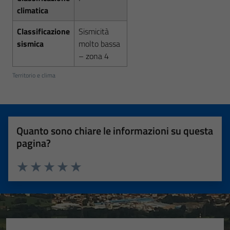
climatica
Classificazione
Sismicità
sismica
molto bassa
– zona 4
Territorio e clima
Quanto sono chiare le informazioni su questa
pagina?
Valuta 1 stelle su 5
Valuta 2 stelle su 5
Valuta 3 stelle su 5
Valuta 4 stelle su 5
Valuta 5 stelle su 5