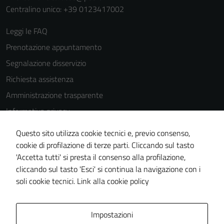
Centralino unico: +39 0123417002
Leggi le FAQ
Prenotazione appuntamento
Segnalazione disservizio
Richiesta assistenza
Amministrazione trasparente
Informativa privacy
Cookie Policy
Questo sito utilizza cookie tecnici e, previo consenso,
Note legali
cookie di profilazione di terze parti. Cliccando sul tasto
'Accetta tutti' si presta il consenso alla profilazione,
Dichiarazione di accessibilità
cliccando sul tasto 'Esci' si continua la navigazione con i
Piano di miglioramento del sito
soli cookie tecnici.
Link alla cookie policy
Area Privata
Impostazioni