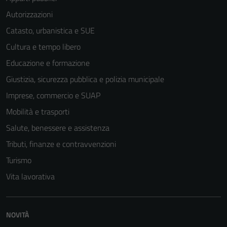
Autorizzazioni
Catasto, urbanistica e SUE
Tecnici
Cultura e tempo libero
Questi cookie
Educazione e formazione
sono necessari
Giustizia, sicurezza pubblica e polizia municipale
per il
funzionamento
Imprese, commercio e SUAP
del sito e non
Mobilità e trasporti
possono
Salute, benessere e assistenza
essere
disabilitati.
Tributi, finanze e contravvenzioni
Questi cookie
Turismo
non raccolgono
Vita lavorativa
informazioni
personali.
NOVITÀ