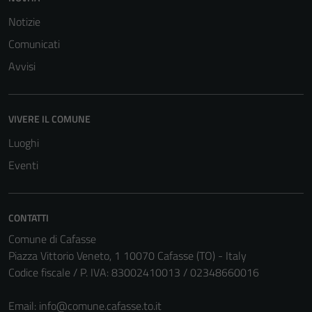
Notizie
Comunicati
Avvisi
VIVERE IL COMUNE
Luoghi
Eventi
CONTATTI
Tecnici
Comune di Cafasse
Questi cookie
Piazza Vittorio Veneto, 1 10070 Cafasse (TO) - Italy
sono necessari
Codice fiscale / P. IVA: 83002410013 / 02348660016
per il
funzionamento
Email:
info@comune.cafasse.to.it
del sito e non