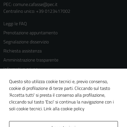
PEC:
comune.cafasse@pec.it
possono
Centralino unico: +39 0123417002
essere
disabilitati.
Leggi le FAQ
Questi cookie
Prenotazione appuntamento
non raccolgono
informazioni
Segnalazione disservizio
personali.
Richiesta assistenza
Amministrazione trasparente
Informativa privacy
Cookie Policy
Questo sito utilizza cookie tecnici e, previo consenso,
Note legali
cookie di profilazione di terze parti. Cliccando sul tasto
'Accetta tutti' si presta il consenso alla profilazione,
Dichiarazione di accessibilità
cliccando sul tasto 'Esci' si continua la navigazione con i
Piano di miglioramento del sito
soli cookie tecnici.
Link alla cookie policy
Area Privata