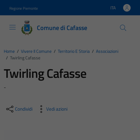
Vai ai contenuti
Vai al footer
ITA
Regione Piemonte
Lingua attiva:
Comune di Cafasse
Home
/
Vivere Il Comune
/
Territorio E Storia
/
Associazioni
/
Twirling Cafasse
Twirling Cafasse
-
Condividi
Vedi azioni