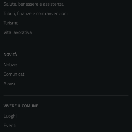
Salute, benessere e assistenza
Tributi, finanze e contravvenzioni
Turismo
Vita lavorativa
NOVITÀ
Tecnici
Notizie
Questi cookie
sono necessari
Comunicati
per il
Avvisi
funzionamento
del sito e non
possono
VIVERE IL COMUNE
essere
disabilitati.
Luoghi
Questi cookie
Eventi
non raccolgono