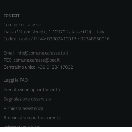
informazioni
personali.
CONTATTI
Comune di Cafasse
Piazza Vittorio Veneto, 1 10070 Cafasse (TO) - Italy
Codice fiscale / P. IVA: 83002410013 / 02348660016
Email:
info@comune.cafasse.to.it
PEC:
comune.cafasse@pec.it
Centralino unico: +39 0123417002
Leggi le FAQ
Prenotazione appuntamento
Segnalazione disservizio
Richiesta assistenza
Amministrazione trasparente
Informativa privacy