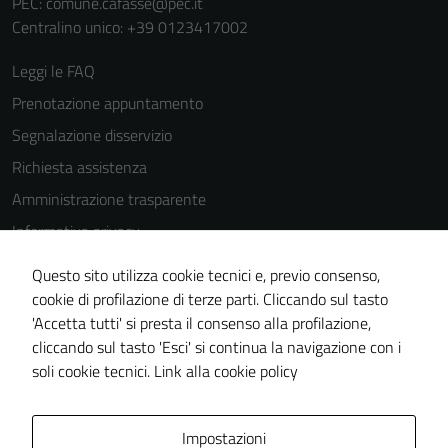
PEC:
comune.cafasse@pec.it
Centralino unico: +39 0123417002
Leggi le FAQ
Prenotazione appuntamento
Segnalazione disservizio
Richiesta assistenza
Amministrazione trasparente
Informativa privacy
Cookie Policy
Questo sito utilizza cookie tecnici e, previo consenso,
Note legali
cookie di profilazione di terze parti. Cliccando sul tasto
'Accetta tutti' si presta il consenso alla profilazione,
Dichiarazione di accessibilità
cliccando sul tasto 'Esci' si continua la navigazione con i
Piano di miglioramento del sito
soli cookie tecnici.
Link alla cookie policy
Area Privata
Impostazioni