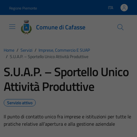
Vai ai contenuti
Vai al footer
ITA
Regione Piemonte
Lingua attiva:
Comune di Cafasse
Home
/
Servizi
/
Imprese, Commercio E SUAP
/
S.U.A.P. – Sportello Unico Attività Produttive
S.U.A.P. – Sportello Unico
Attività Produttive
Servizio attivo
Il punto di contatto unico fra imprese e istituzioni per tutte le
pratiche relative all’apertura e alla gestione aziendale