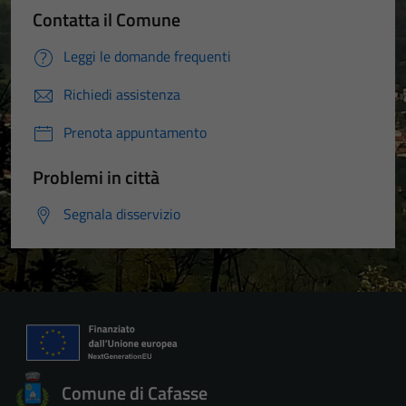
Contatta il Comune
Leggi le domande frequenti
Richiedi assistenza
Prenota appuntamento
Problemi in città
Segnala disservizio
Tecnici
Questi cookie
sono necessari
per il
funzionamento
Comune di Cafasse
del sito e non