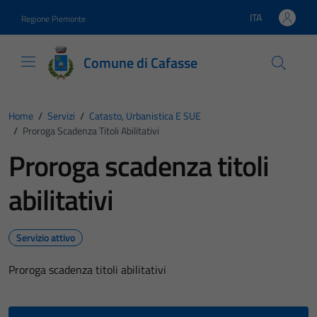
Vai ai contenuti
Vai al footer
ITA
Regione Piemonte
Lingua attiva:
Comune di Cafasse
Home
/
Servizi
/
Catasto, Urbanistica E SUE
/
Proroga Scadenza Titoli Abilitativi
Proroga scadenza titoli
abilitativi
Servizio attivo
Proroga scadenza titoli abilitativi