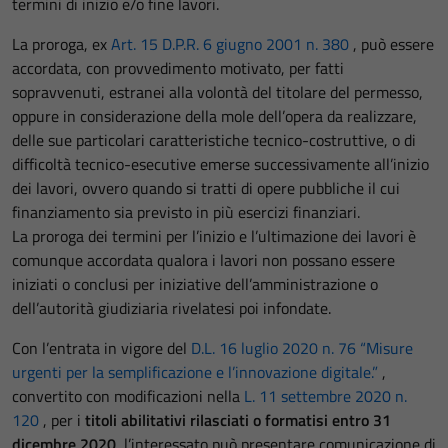
termini di inizio e/o fine lavori.
La proroga, ex
Art. 15 D.P.R. 6 giugno 2001 n. 380
, può essere
accordata, con provvedimento motivato, per fatti
sopravvenuti, estranei alla volontà del titolare del permesso,
oppure in considerazione della mole dell’opera da realizzare,
delle sue particolari caratteristiche tecnico-costruttive, o di
difficoltà tecnico-esecutive emerse successivamente all’inizio
dei lavori, ovvero quando si tratti di opere pubbliche il cui
finanziamento sia previsto in più esercizi finanziari.
La proroga dei termini per l’inizio e l’ultimazione dei lavori è
comunque accordata qualora i lavori non possano essere
iniziati o conclusi per iniziative dell’amministrazione o
dell’autorità giudiziaria rivelatesi poi infondate.
Con l’entrata in vigore del
D.L. 16 luglio 2020 n. 76 “Misure
urgenti per la semplificazione e l’innovazione digitale.”
,
convertito con modificazioni nella
L. 11 settembre 2020 n.
120
, per i
titoli abilitativi rilasciati o formatisi entro 31
dicembre 2020
, l’interessato può presentare comunicazione di