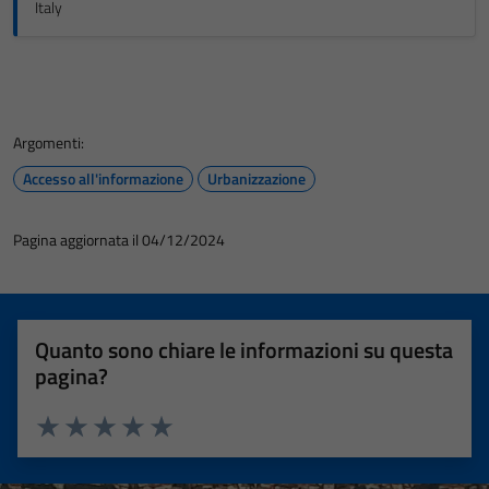
Italy
Tecnici
Argomenti:
Questi cookie
Accesso all'informazione
Urbanizzazione
sono necessari
per il
funzionamento
Pagina aggiornata il 04/12/2024
del sito e non
possono
essere
disabilitati.
Quanto sono chiare le informazioni su questa
Questi cookie
pagina?
non raccolgono
informazioni
personali.
Valuta 1 stelle su 5
Valuta 2 stelle su 5
Valuta 3 stelle su 5
Valuta 4 stelle su 5
Valuta 5 stelle su 5