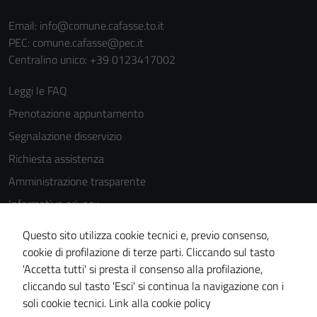
Email:
info@comune.cafasse.to.it
PEC:
comune.cafasse@pec.it
Centralino unico: +39 0123417002
Leggi le FAQ
Prenotazione appuntamento
Segnalazione disservizio
Richiesta assistenza
Amministrazione trasparente
Informativa privacy
Cookie Policy
Questo sito utilizza cookie tecnici e, previo consenso,
Note legali
cookie di profilazione di terze parti. Cliccando sul tasto
'Accetta tutti' si presta il consenso alla profilazione,
Dichiarazione di accessibilità
cliccando sul tasto 'Esci' si continua la navigazione con i
Piano di miglioramento del sito
soli cookie tecnici.
Link alla cookie policy