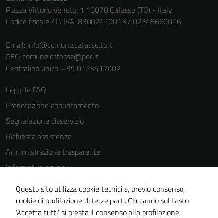
Piazza Vittorio Veneto, 1 10070 Cafasse (TO) - Italy
Codice fiscale / P. IVA: 83002410013 / 02348660016
Email:
info@comune.cafasse.to.it
PEC:
comune.cafasse@pec.it
Centralino unico: +39 0123417002
Leggi le FAQ
Prenotazione appuntamento
Segnalazione disservizio
Richiesta assistenza
Amministrazione trasparente
Informativa privacy
Cookie Policy
Questo sito utilizza cookie tecnici e, previo consenso,
Note legali
cookie di profilazione di terze parti. Cliccando sul tasto
'Accetta tutti' si presta il consenso alla profilazione,
Dichiarazione di accessibilità