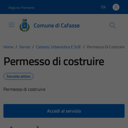
Vai ai contenuti
Vai al footer
ITA
Regione Piemonte
Lingua attiva:
Comune di Cafasse
Home
/
Servizi
/
Catasto, Urbanistica E SUE
/
Permesso Di Costruire
Permesso di costruire
Servizio attivo
Permesso di costruire
Accedi al servizio