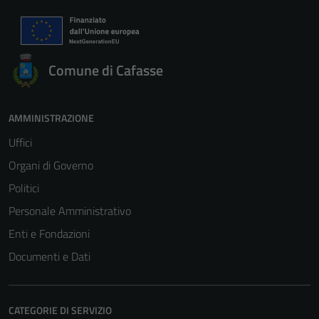
Comune di Cafasse
Tecnici
AMMINISTRAZIONE
Questi cookie
Uffici
sono necessari
per il
Organi di Governo
funzionamento
Politici
del sito e non
Personale Amministrativo
possono
essere
Enti e Fondazioni
disabilitati.
Documenti e Dati
Questi cookie
non raccolgono
informazioni
CATEGORIE DI SERVIZIO
personali.