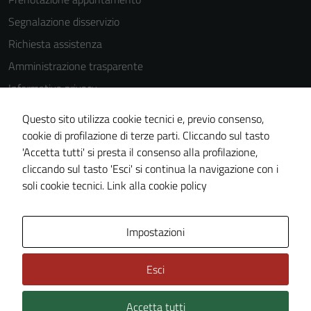
Segnalazione disservizio
Richiesta assistenza
Amministrazione trasparente
Informativa privacy
Cookie Policy
Questo sito utilizza cookie tecnici e, previo consenso,
Note legali
cookie di profilazione di terze parti. Cliccando sul tasto
'Accetta tutti' si presta il consenso alla profilazione,
Dichiarazione di accessibilità
cliccando sul tasto 'Esci' si continua la navigazione con i
Piano di miglioramento del sito
soli cookie tecnici.
Link alla cookie policy
Area Privata
Impostazioni
Esci
Accetta tutti
Credits: ©
Technical Design s.r.l.