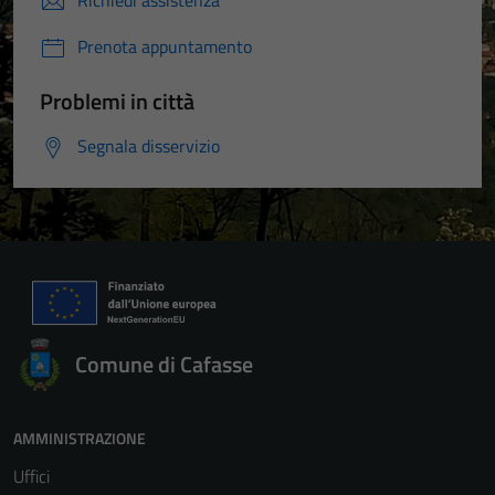
Richiedi assistenza
Prenota appuntamento
Problemi in città
Segnala disservizio
Tecnici
Questi cookie
sono necessari
Comune di Cafasse
per il
funzionamento
del sito e non
AMMINISTRAZIONE
possono
Uffici
essere