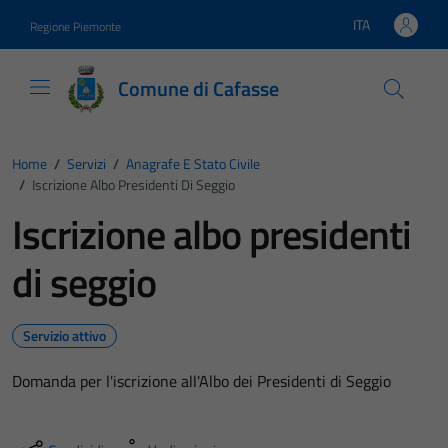
Vai ai contenuti
Vai al footer
ITA
Regione Piemonte
Lingua attiva:
Comune di Cafasse
Home
/
Servizi
/
Anagrafe E Stato Civile
/
Iscrizione Albo Presidenti Di Seggio
Iscrizione albo presidenti
di seggio
Servizio attivo
Domanda per l'iscrizione all'Albo dei Presidenti di Seggio