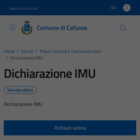
Vai ai contenuti
Vai al footer
ITA
Regione Piemonte
Lingua attiva:
Comune di Cafasse
Home
/
Servizi
/
Tributi, Finanze E Contravvenzioni
/
Dichiarazione IMU
Dichiarazione IMU
Servizio attivo
Dichiarazione IMU
Richiedi online