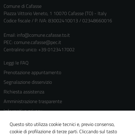
Comune di Cafasse
Piazza Vittorio Veneto, 1 10070 Cafasse (TO) - Italy
Codice fiscale / P. IVA: 83002410013 / 02348660016
Email:
info@comune.cafasse.to.it
PEC:
comune.cafasse@pec.it
Centralino unico: +39 0123417002
Leggi le FAQ
Prenotazione appuntamento
Segnalazione disservizio
Richiesta assistenza
Amministrazione trasparente
Informativa privacy
Cookie Policy
Questo sito utilizza cookie tecnici e, previo consenso,
Note legali
cookie di profilazione di terze parti. Cliccando sul tasto