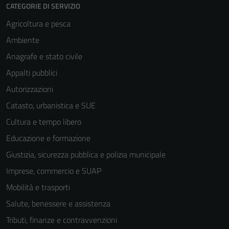
per il
CATEGORIE DI SERVIZIO
funzionamento
Agricoltura e pesca
del sito e non
Ambiente
possono
essere
Anagrafe e stato civile
disabilitati.
Appalti pubblici
Questi cookie
Autorizzazioni
non raccolgono
informazioni
Catasto, urbanistica e SUE
personali.
Cultura e tempo libero
Educazione e formazione
Giustizia, sicurezza pubblica e polizia municipale
Imprese, commercio e SUAP
Mobilità e trasporti
Salute, benessere e assistenza
Tributi, finanze e contravvenzioni