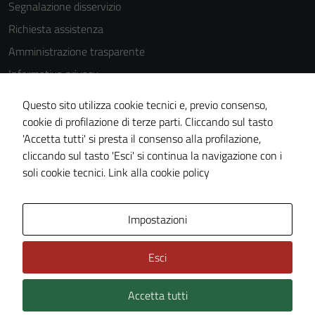
Segnalazione disservizio
Richiesta assistenza
Amministrazione trasparente
Informativa privacy
Cookie Policy
Questo sito utilizza cookie tecnici e, previo consenso,
Note legali
cookie di profilazione di terze parti. Cliccando sul tasto
'Accetta tutti' si presta il consenso alla profilazione,
Dichiarazione di accessibilità
cliccando sul tasto 'Esci' si continua la navigazione con i
Piano di miglioramento del sito
soli cookie tecnici.
Link alla cookie policy
Area Privata
Impostazioni
Esci
Accetta tutti
Credits: ©
Technical Design s.r.l.