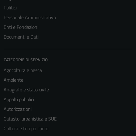
Politici
Personale Amministrativo
Enti e Fondazioni
Documenti e Dati
CATEGORIE DI SERVIZIO
Agricoltura e pesca
Tecnici
Ambiente
Questi cookie
Anagrafe e stato civile
sono necessari
Appalti pubblici
per il
funzionamento
Autorizzazioni
del sito e non
Catasto, urbanistica e SUE
possono
Cultura e tempo libero
essere
disabilitati.