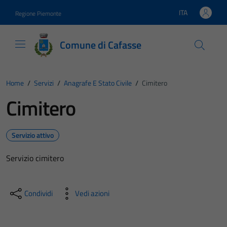
Vai ai contenuti
Vai al footer
ITA
Regione Piemonte
Lingua attiva:
Comune di Cafasse
Home
/
Servizi
/
Anagrafe E Stato Civile
/
Cimitero
Cimitero
Servizio attivo
Servizio cimitero
Condividi
Vedi azioni