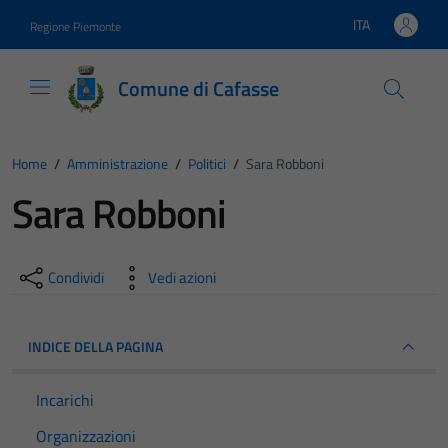
Vai ai contenuti
Vai al footer
ITA
Regione Piemonte
Lingua attiva:
Comune di Cafasse
Home
/
Amministrazione
/
Politici
/
Sara Robboni
Sara Robboni
Condividi
Vedi azioni
INDICE DELLA PAGINA
Incarichi
Organizzazioni