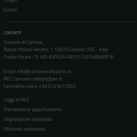
Eventi
CONTATTI
Comune di Cafasse
Piazza Vittorio Veneto, 1 10070 Cafasse (TO) - Italy
Codice fiscale / P. IVA: 83002410013 / 02348660016
Tecnici
Email:
info@comune.cafasse.to.it
Questi cookie
PEC:
comune.cafasse@pec.it
sono necessari
Centralino unico: +39 0123417002
per il
funzionamento
Leggi le FAQ
del sito e non
Prenotazione appuntamento
possono
Segnalazione disservizio
essere
disabilitati.
Richiesta assistenza
Questi cookie