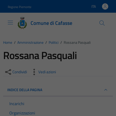
Vai ai contenuti
Vai al footer
ITA
Regione Piemonte
Lingua attiva:
Comune di Cafasse
Home
/
Amministrazione
/
Politici
/
Rossana Pasquali
Rossana Pasquali
Condividi
Vedi azioni
INDICE DELLA PAGINA
Incarichi
Organizzazioni