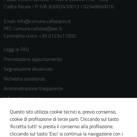
funzionamento
Codice fiscale / P. IVA: 83002410013 / 02348660016
del sito e non
possono
Email:
info@comune.cafasse.to.it
essere
PEC:
comune.cafasse@pec.it
disabilitati.
Centralino unico: +39 0123417002
Questi cookie
non raccolgono
Leggi le FAQ
informazioni
Prenotazione appuntamento
personali.
Segnalazione disservizio
Richiesta assistenza
Amministrazione trasparente
Informativa privacy
Cookie Policy
Questo sito utilizza cookie tecnici e, previo consenso,
Note legali
cookie di profilazione di terze parti. Cliccando sul tasto
'Accetta tutti' si presta il consenso alla profilazione,
Dichiarazione di accessibilità
cliccando sul tasto 'Esci' si continua la navigazione con i