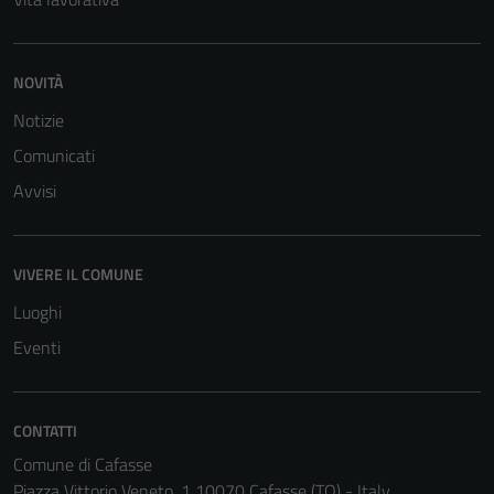
NOVITÀ
Notizie
Comunicati
Avvisi
VIVERE IL COMUNE
Luoghi
Eventi
Tecnici
Questi cookie
CONTATTI
sono necessari
Comune di Cafasse
per il
Piazza Vittorio Veneto, 1 10070 Cafasse (TO) - Italy