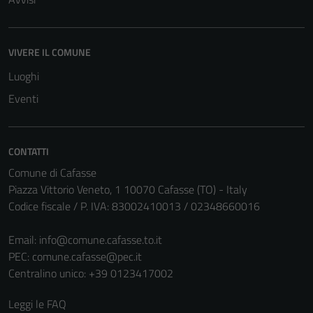
Tecnici
VIVERE IL COMUNE
Questi cookie
sono necessari
Luoghi
per il
Eventi
funzionamento
del sito e non
possono
CONTATTI
essere
disabilitati.
Comune di Cafasse
Questi cookie
Piazza Vittorio Veneto, 1 10070 Cafasse (TO) - Italy
non raccolgono
Codice fiscale / P. IVA: 83002410013 / 02348660016
informazioni
personali.
Email:
info@comune.cafasse.to.it
PEC:
comune.cafasse@pec.it
Centralino unico: +39 0123417002
Leggi le FAQ