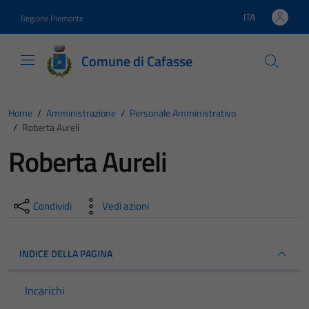
Vai ai contenuti
Vai al footer
ITA
Regione Piemonte
Lingua attiva:
Comune di Cafasse
Home
/
Amministrazione
/
Personale Amministrativo
/
Roberta Aureli
Roberta Aureli
Condividi
Vedi azioni
INDICE DELLA PAGINA
Incarichi