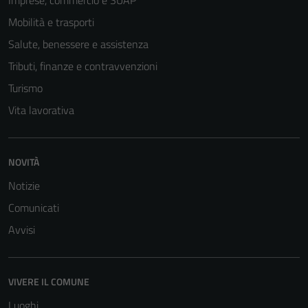
Mobilità e trasporti
Salute, benessere e assistenza
Tributi, finanze e contravvenzioni
Turismo
Vita lavorativa
Tecnici
NOVITÀ
Questi cookie
sono necessari
Notizie
per il
Comunicati
funzionamento
Avvisi
del sito e non
possono
essere
VIVERE IL COMUNE
disabilitati.
Questi cookie
Luoghi