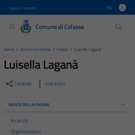
Vai ai contenuti
Vai al footer
ITA
Regione Piemonte
Lingua attiva:
Comune di Cafasse
Home
/
Amministrazione
/
Politici
/
Luisella Laganà
Luisella Laganà
Condividi
Vedi azioni
INDICE DELLA PAGINA
Incarichi
Organizzazioni