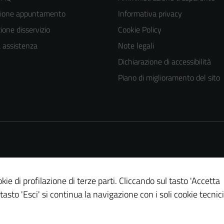
zione appuntamento
Informativa privacy
one disservizio
Cookie Policy
a assistenza
Note legali
Dichiarazione di accessibilità
Piano di miglioramento del sito
kie di profilazione di terze parti. Cliccando sul tasto 'Accetta
 tasto 'Esci' si continua la navigazione con i soli cookie tecnici
Tecnici
Questi cookie