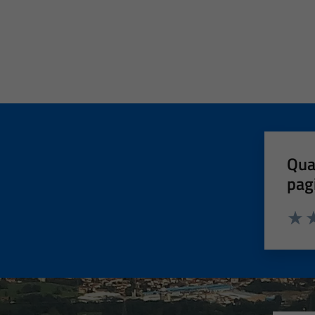
Qua
pag
Valut
Va