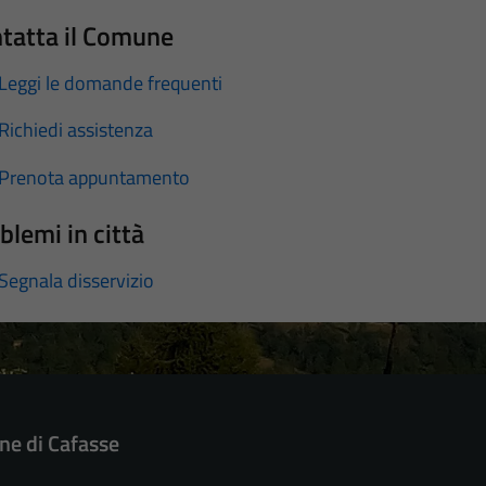
tatta il Comune
Leggi le domande frequenti
Richiedi assistenza
Prenota appuntamento
blemi in città
Segnala disservizio
e di Cafasse