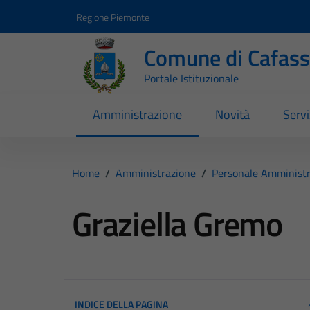
Vai ai contenuti
Vai al footer
Regione Piemonte
Comune di Cafas
Portale Istituzionale
Amministrazione
Novità
Servi
Home
/
Amministrazione
/
Personale Amministr
Graziella Gremo
INDICE DELLA PAGINA