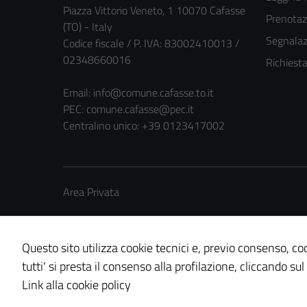
Piazza Vittorio Veneto, 1 10070 Cafasse
Prenota
(TO) - Italy
Segnalazi
Codice fiscale / P. IVA: 83002410013 /
02348660016
Richiest
Email:
info@comune.cafasse.to.it
PEC:
comune.cafasse@pec.it
Centralino unico: +39 0123417002
Area Privata
Questo sito utilizza cookie tecnici e, previo consenso, coo
tutti' si presta il consenso alla profilazione, cliccando sul
Credits: ©
Technical Design s.r.l.
Link alla cookie policy