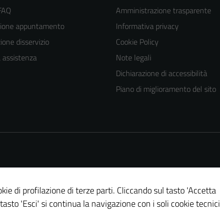
 FAQ
Amministrazione trasparente
zione appuntamento
Informativa privacy
one disservizio
Cookie Policy
a assistenza
Note legali
Dichiarazione di accessibilità
Piano di miglioramento del sito
kie di profilazione di terze parti. Cliccando sul tasto 'Accetta
Tecnici
 tasto 'Esci' si continua la navigazione con i soli cookie tecnici
Questi cookie