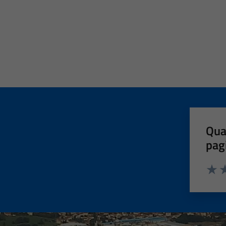
Qua
pag
Valut
Va