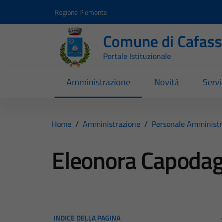
Vai ai contenuti
Vai al footer
Regione Piemonte
Comune di Cafas
Portale Istituzionale
Amministrazione
Novità
Servi
Home
/
Amministrazione
/
Personale Amministr
Eleonora Capodag
INDICE DELLA PAGINA