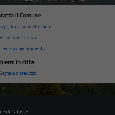
tatta il Comune
Leggi le domande frequenti
Richiedi assistenza
Prenota appuntamento
blemi in città
Segnala disservizio
e di Cafasse