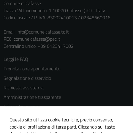
Comune di Cafasse
Piazza Vittorio Veneto, 1 10070 Cafasse (TO) - Italy
Codice fiscale / P. IVA: 83002410013 / 02348660016
Email:
info@comune.cafasse.to.it
PEC:
comune.cafasse@pec.it
Centralino unico: +39 0123417002
Leggi le FAQ
Prenotazione appuntamento
Segnalazione disservizio
Richiesta assistenza
Amministrazione trasparente
Informativa privacy
Cookie Policy
Questo sito utilizza cookie tecnici e, previo consenso,
Note legali
cookie di profilazione di terze parti. Cliccando sul tasto