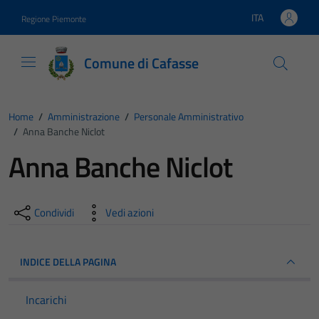
Vai ai contenuti
Vai al footer
ITA
Regione Piemonte
Lingua attiva:
Comune di Cafasse
Home
/
Amministrazione
/
Personale Amministrativo
/
Anna Banche Niclot
Anna Banche Niclot
Condividi
Vedi azioni
INDICE DELLA PAGINA
Incarichi