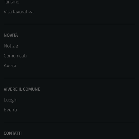
Turismo
Vita lavorativa
NOVITÀ
Notizie
Tecnici
Comunicati
Questi cookie
sono necessari
Avvisi
per il
funzionamento
del sito e non
VIVERE IL COMUNE
possono
Luoghi
essere
disabilitati.
Eventi
Questi cookie
non raccolgono
informazioni
CONTATTI
personali.