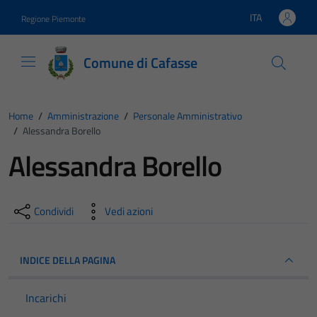
Vai ai contenuti
Vai al footer
ITA
Regione Piemonte
Lingua attiva:
Comune di Cafasse
Home
/
Amministrazione
/
Personale Amministrativo
/
Alessandra Borello
Alessandra Borello
Condividi
Vedi azioni
INDICE DELLA PAGINA
Incarichi