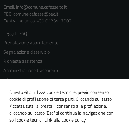
del sito e non
Email:
info@comune.cafasse.to.it
possono
PEC:
comune.cafasse@pec.it
essere
Centralino unico: +39 0123417002
disabilitati.
Questi cookie
Leggi le FAQ
non raccolgono
Prenotazione appuntamento
informazioni
Segnalazione disservizio
personali.
Richiesta assistenza
Amministrazione trasparente
Informativa privacy
Cookie Policy
Questo sito utilizza cookie tecnici e, previo consenso,
Note legali
cookie di profilazione di terze parti. Cliccando sul tasto
'Accetta tutti' si presta il consenso alla profilazione,
Dichiarazione di accessibilità
cliccando sul tasto 'Esci' si continua la navigazione con i
Piano di miglioramento del sito
soli cookie tecnici.
Link alla cookie policy