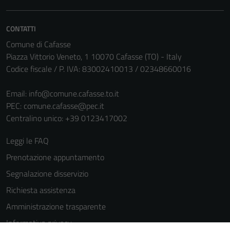
CONTATTI
Comune di Cafasse
Piazza Vittorio Veneto, 1 10070 Cafasse (TO) - Italy
Codice fiscale / P. IVA: 83002410013 / 02348660016
Email:
info@comune.cafasse.to.it
PEC:
comune.cafasse@pec.it
Centralino unico: +39 0123417002
Leggi le FAQ
Prenotazione appuntamento
Segnalazione disservizio
Richiesta assistenza
Amministrazione trasparente
Informativa privacy