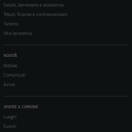
Salute, benessere e assistenza
sono necessari
per il
Tributi, finanze e contravvenzioni
funzionamento
Turismo
del sito e non
Vita lavorativa
possono
essere
disabilitati.
Questi cookie
NOVITÀ
non raccolgono
Notizie
informazioni
Comunicati
personali.
Avvisi
VIVERE IL COMUNE
Luoghi
Eventi