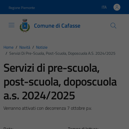
Vai ai contenuti
Vai al footer
ITA
Regione Piemonte
Lingua attiva:
Comune di Cafasse
Home
/
Novità
/
Notizie
/
Servizi Di Pre-Scuola, Post-Scuola, Doposcuola A.s. 2024/2025
Servizi di pre-scuola,
post-scuola, doposcuola
a.s. 2024/2025
Verranno attivati con decorrenza 7 ottobre p.v.
Data:
Tempo di lettura: