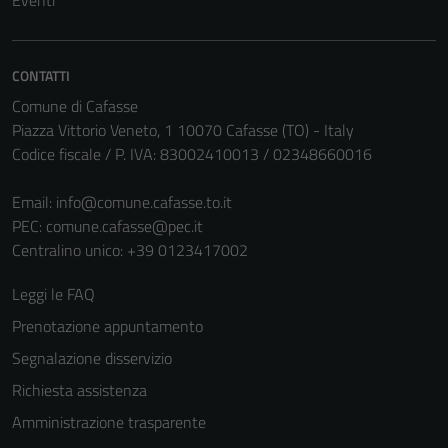
Eventi
Questi cookie
sono necessari
per il
CONTATTI
funzionamento
del sito e non
Comune di Cafasse
possono
Piazza Vittorio Veneto, 1 10070 Cafasse (TO) - Italy
essere
Codice fiscale / P. IVA: 83002410013 / 02348660016
disabilitati.
Questi cookie
Email:
info@comune.cafasse.to.it
non raccolgono
PEC:
comune.cafasse@pec.it
informazioni
Centralino unico: +39 0123417002
personali.
Leggi le FAQ
Prenotazione appuntamento
Segnalazione disservizio
Richiesta assistenza
Amministrazione trasparente