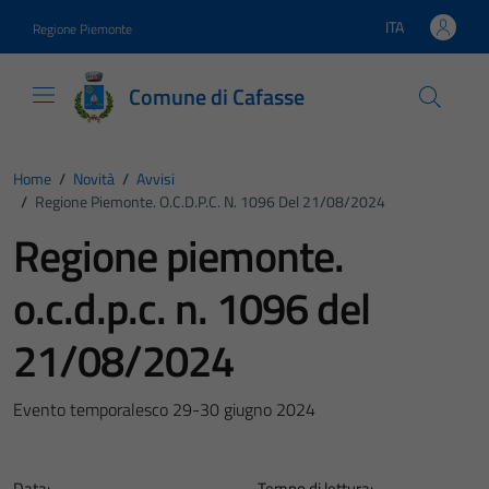
Vai ai contenuti
Vai al footer
ITA
Regione Piemonte
Lingua attiva:
Comune di Cafasse
Home
/
Novità
/
Avvisi
/
Regione Piemonte. O.c.d.p.c. N. 1096 Del 21/08/2024
Regione piemonte.
o.c.d.p.c. n. 1096 del
21/08/2024
Evento temporalesco 29-30 giugno 2024
Data:
Tempo di lettura: