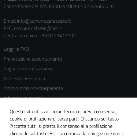
Codice fiscale / P. IVA: 83002410013 / 02348660016
Email:
info@comune.cafasse.to.it
PEC:
comune.cafasse@pec.it
Centralino unico: +39 0123417002
Leggi le FAQ
Prenotazione appuntamento
Segnalazione disservizio
Richiesta assistenza
Amministrazione trasparente
Informativa privacy
Cookie Policy
Questo sito utilizza cookie tecnici e, previo consenso,
Note legali
cookie di profilazione di terze parti. Cliccando sul tasto
'Accetta tutti' si presta il consenso alla profilazione,
Dichiarazione di accessibilità
cliccando sul tasto 'Esci' si continua la navigazione con i