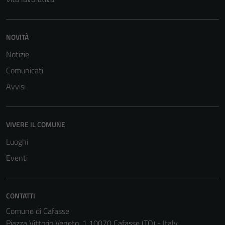
NOVITÀ
Notizie
Tecnici
Comunicati
Questi cookie
Avvisi
sono necessari
per il
funzionamento
VIVERE IL COMUNE
del sito e non
Luoghi
possono
essere
Eventi
disabilitati.
Questi cookie
non raccolgono
CONTATTI
informazioni
Comune di Cafasse
personali.
Piazza Vittorio Veneto, 1 10070 Cafasse (TO) - Italy