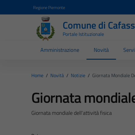
Vai ai contenuti
Vai al footer
Regione Piemonte
Comune di Cafas
Portale Istituzionale
Amministrazione
Novità
Servi
Home
/
Novità
/
Notizie
/
Giornata Mondiale Del
Giornata mondiale 
Giornata mondiale dell'attività fisica