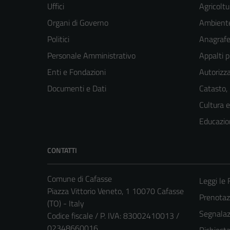
Uffici
Agricoltu
Organi di Governo
Ambient
Politici
Anagrafe 
Personale Amministrativo
Appalti p
Enti e Fondazioni
Autorizza
Documenti e Dati
Catasto,
Cultura 
Educazio
CONTATTI
Comune di Cafasse
Leggi le
Piazza Vittorio Veneto, 1 10070 Cafasse
Prenota
(TO) - Italy
Segnalazi
Codice fiscale / P. IVA: 83002410013 /
02348660016