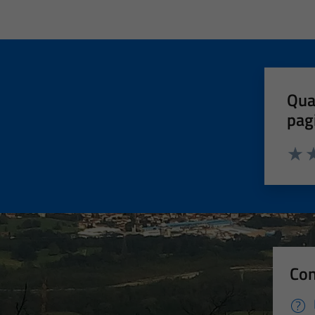
Qua
pag
Valut
Va
Con